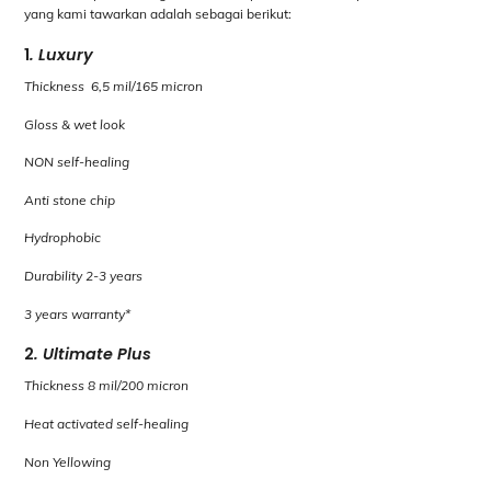
yang kami tawarkan adalah sebagai berikut:
1
. Luxury
Thickness 6,5 mil/165 micron
Gloss & wet look
NON self-healing
Anti stone chip
Hydrophobic
Durability 2-3 years
3 years warranty*
2
. Ultimate Plus
Thickness 8 mil/200 micron
Heat activated self-healing
Non Yellowing