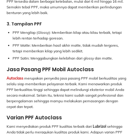
PPF tersedia dalam berbagai ketebalan, mulai dari 6 mil hingga 16 mil.
Semakin tebal PPF, maka umumnya dapat memberikan perlindungan
benturan yang lebih baik.
3. Tampilan PPF
PPF Mengilap (
Glossy
): Memberikan kilap atau kilau terbaik, tetapi
lebih rentan terhadap goresan.
PPF
Matte
: Memberikan hasil akhir
matte
, tidak mudah tergores,
tetapi memberikan kilap yang lebih sedikit.
PPF Satin: Menggabungkan kelebihan dari
glossy
dan
matte
.
Jasa Pasang PPF Mobil Autoclass
Autoclass
merupakan penyedia jasa pasang PPF mobil berkualitas yang
selalu siap memberikan pelayanan terbaik. Kami menawarkan produk
PPF berkualitas tinggi sehingga dapat melindungi eksterior mobil Anda
secara maksimal. Selain itu, teknisi kami sudah sangat profesional dan
berpengalaman sehingga mampu melakukan pemasangan dengan
cepat dan tepat.
Varian PPF Autoclass
Kami menyediakan produk PPF kualitas terbaik dari
Lubrizol
sehingga
Anda tidak perlu meragukan kualitas produk kami. Adapun varian PPF