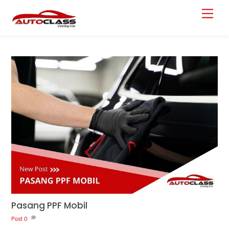
Skip
Menu
to
content
Pasang PPF Mobil
Post
0