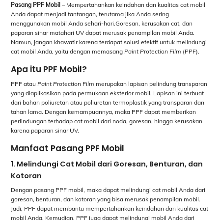
Pasang PPF Mobil –
Mempertahankan keindahan dan kualitas cat mobil
Anda dapat menjadi tantangan, terutama jika Anda sering
menggunakan mobil Anda sehari-hari.Goresan, kerusakan cat, dan
paparan sinar matahari UV dapat merusak penampilan mobil Anda.
Namun, jangan khawatir karena terdapat solusi efektif untuk melindungi
cat mobil Anda, yaitu dengan memasang
Paint Protection Film
(PPF).
Apa itu PPF Mobil?
PPF atau
Paint Protection Film
merupakan lapisan pelindung transparan
yang diaplikasikan pada permukaan eksterior mobil. Lapisan ini terbuat
dari bahan poliuretan atau poliuretan termoplastik yang transparan dan
tahan lama. Dengan kemampuannya, maka PPF dapat memberikan
perlindungan terhadap cat mobil dari noda, goresan, hingga kerusakan
karena paparan sinar UV.
Manfaat Pasang PPF Mobil
1. Melindungi Cat Mobil dari Goresan, Benturan, dan
Kotoran
Dengan pasang PPF mobil, maka dapat melindungi cat mobil Anda dari
goresan, benturan, dan kotoran yang bisa merusak penampilan mobil.
Jadi, PPF dapat membantu mempertahankan keindahan dan kualitas cat
mobil Anda. Kemudian, PPF juga dapat melindungi mobil Anda dari