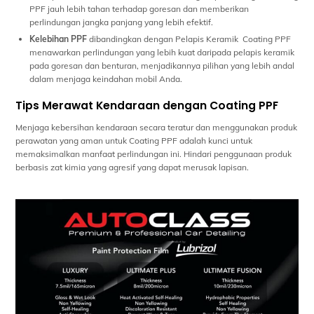
PPF jauh lebih tahan terhadap goresan dan memberikan
perlindungan jangka panjang yang lebih efektif.
Kelebihan PPF
dibandingkan dengan Pelapis Keramik Coating PPF
menawarkan perlindungan yang lebih kuat daripada pelapis keramik
pada goresan dan benturan, menjadikannya pilihan yang lebih andal
dalam menjaga keindahan mobil Anda.
Tips Merawat Kendaraan dengan Coating PPF
Menjaga kebersihan kendaraan secara teratur dan menggunakan produk
perawatan yang aman untuk Coating PPF adalah kunci untuk
memaksimalkan manfaat perlindungan ini. Hindari penggunaan produk
berbasis zat kimia yang agresif yang dapat merusak lapisan.