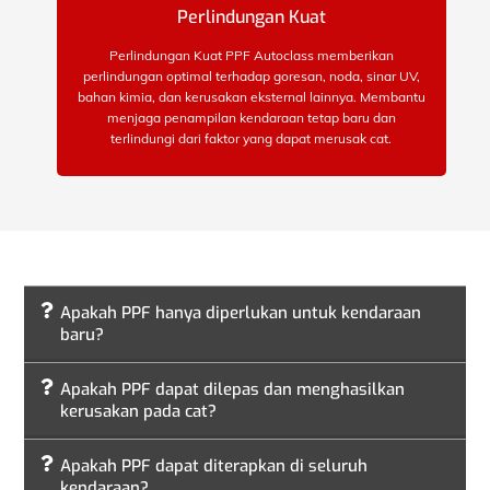
Perlindungan Kuat
Perlindungan Kuat PPF Autoclass memberikan
perlindungan optimal terhadap goresan, noda, sinar UV,
bahan kimia, dan kerusakan eksternal lainnya. Membantu
menjaga penampilan kendaraan tetap baru dan
terlindungi dari faktor yang dapat merusak cat.
Apakah PPF hanya diperlukan untuk kendaraan
baru?
Apakah PPF dapat dilepas dan menghasilkan
kerusakan pada cat?
Apakah PPF dapat diterapkan di seluruh
kendaraan?