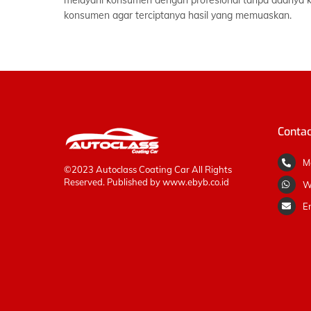
melayani konsumen dengan profesional tanpa adanya 
konsumen agar terciptanya hasil yang memuaskan.
Contac
M
©2023 Autoclass Coating Car All Rights
Reserved. Published by
www.ebyb.co.id
W
Em