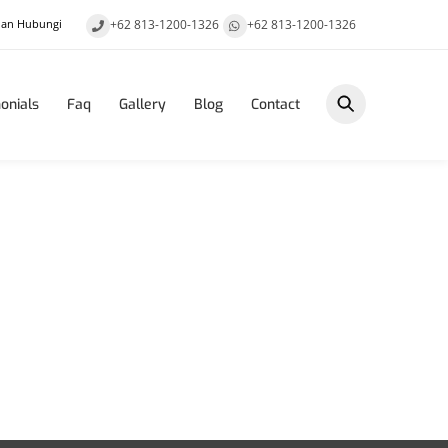
+62 813-1200-1326
+62 813-1200-1326
nan Hubungi
onials
Faq
Gallery
Blog
Contact