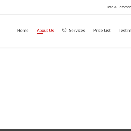
Info & Pemesa
Home
About Us
Services
Price List
Testim