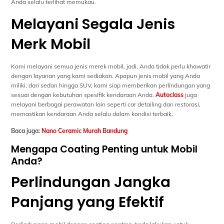
Anda selalu terlihat memukau.
Melayani Segala Jenis
Merk Mobil
Kami melayani semua jenis merek mobil, jadi, Anda tidak perlu khawatir
dengan layanan yang kami sediakan. Apapun jenis mobil yang Anda
miliki, dari sedan hingga SUV, kami siap memberikan perlindungan yang
sesuai dengan kebutuhan spesifik kendaraan Anda.
Autoclass
juga
melayani berbagai perawatan lain seperti car detailing dan restorasi,
memastikan kendaraan Anda selalu dalam kondisi terbaik.
Baca juga:
Nano Ceramic Murah Bandung
Mengapa Coating Penting untuk Mobil
Anda?
Perlindungan Jangka
Panjang yang Efektif