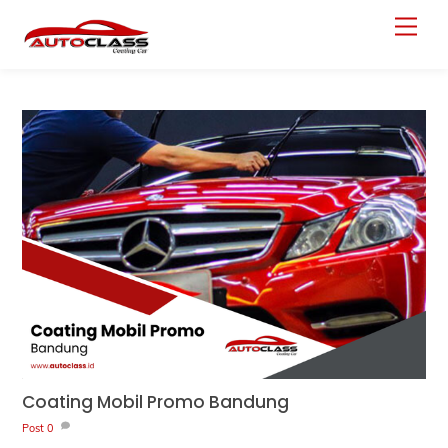
Skip
Menu
to
content
Coating Mobil Promo Bandung
Post
0