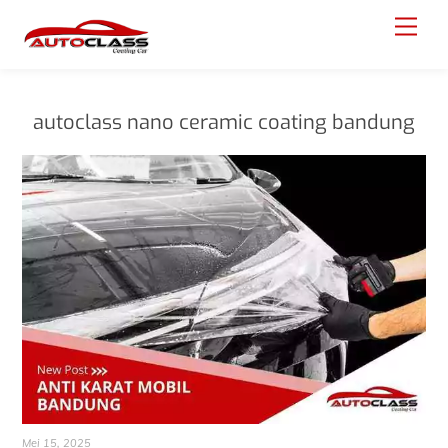
Skip
Menu
to
content
autoclass nano ceramic coating bandung
Mei 15, 2025